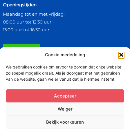
Openingstijden
Maandag tot en met vrijdag:
08:00 uur tot 12:30 uur
13:00 uur tot 16:30 uur
Contact ons
Cookie mededeling
We gebruiken cookies om ervoor te zorgen dat onze website
Onze fabrikanten, leveranciers en keurmerken
zo soepel mogelijk draait. Als je doorgaat met het gebruiken
van de website, gaan we er vanuit dat je hiermee instemt.
Accepteer
Weiger
038 - 465 97 00
Bekijk voorkeuren
Disclaimer
–
Privacy
–
Leveringsvoorwaarden