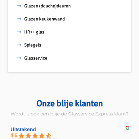
Glazen (douche)deuren
Glazen keukenwand
HR++ glas
Spiegels
Glasservice
Onze blije klanten
Wordt u ook een blije de Glasservice Express klant?
Uitstekend
4.6