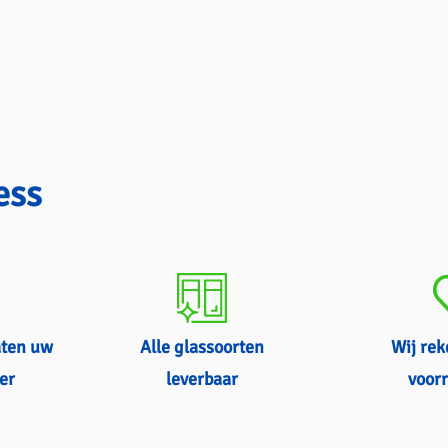
ess
aten uw
Alle glassoorten
Wij re
er
leverbaar
voorr