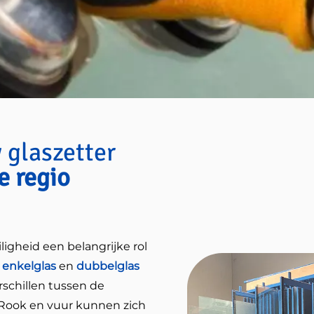
 glaszetter
e regio
gheid een belangrijke rol
’
enkelglas
en
dubbelglas
rschillen tussen de
 Rook en vuur kunnen zich