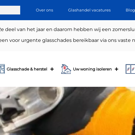
Over ons
Glashandel vacatures
Blog
2e deel van het jaar en daarom hebben wij een zomersl
lleen voor urgente glasschades bereikbaar via ons vast
Glasschade & herstel
Uw woning isoleren