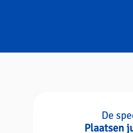
en veilige manier kunt wegkomen
De spe
Plaatsen j