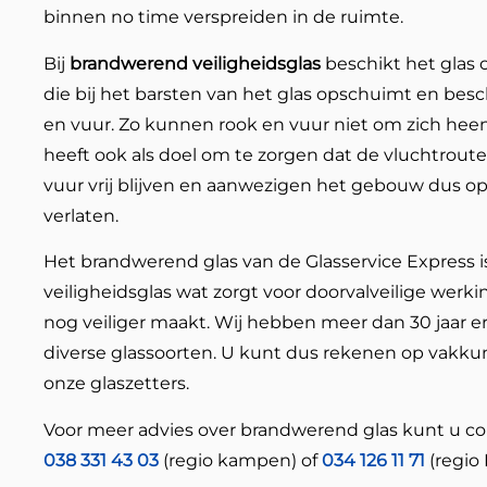
binnen no time verspreiden in de ruimte.
Bij
brandwerend veiligheidsglas
beschikt het glas 
die bij het barsten van het glas opschuimt en bes
en vuur. Zo kunnen rook en vuur niet om zich hee
heeft ook als doel om te zorgen dat de vluchtrou
vuur vrij blijven en aanwezigen het gebouw dus o
verlaten.
Het brandwerend glas van de Glasservice Express 
veiligheidsglas wat zorgt voor doorvalveilige werki
nog veiliger maakt. Wij hebben meer dan 30 jaar e
diverse glassoorten. U kunt dus rekenen op vakkun
onze glaszetters.
Voor meer advies over brandwerend glas kunt u c
038 331 43 03
(regio kampen) of
034 126 11 71
(regio