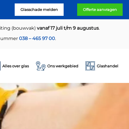
Glasschade melden
Offerte aanvragen
uiting (bouwvak)
vanaf 17 juli t/m 9 augustus
.
e nummer
038 – 465 97 00
.
Alles over glas
Ons werkgebied
Glashandel