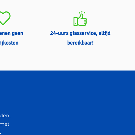
kenen geen
24-uurs glasservice, altijd
ijkosten
bereikbaar!
rden,
 met
s