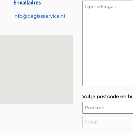
E-mailadres
Geen
titel
info@deglasservice.nl​
Vul je postcode en 