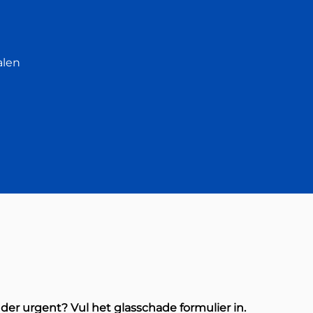
alen
nder urgent?
Vul het glasschade formulier in.