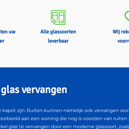
aten uw
Alle glassoorten
Wij re
er
leverbaar
voorr
s glas vervangen
e kapot zijn. Ruiten kunnen namelijk ook vervangen wo
voorbeeld aan een woning die nog is voorzien van ruiten
nkel glas te vervangen door een moderne glassoort, zoal