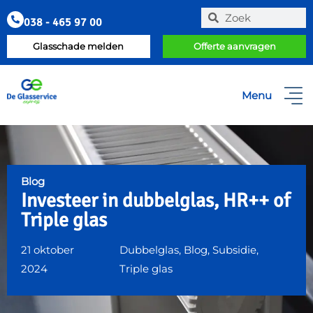
038 - 465 97 00
Glasschade melden
Offerte aanvragen
Menu
Blog
Investeer in dubbelglas, HR++ of
Triple glas
21 oktober
Dubbelglas
,
Blog
,
Subsidie
,
2024
Triple glas