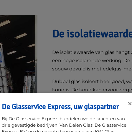
De isolatiewaard
De isolatiewaarde van glas hangt
een hoge isolerende werking. De 
spouw gevuld is met edelgas, mees
Dubbel glas isoleert heel goed, 
koud is. De koud kan ervoor zorge
ramen zit.
×
De Glasservice Express, uw glaspartner
U hoeft dan niet meteen te denke
Bij De Glasservice Express bundelen we de krachten van
verdwijnt vaak in de loop van de 
drie gevestigde bedrijven: Van Dalen Glas, De Glasservice
Express B.V. en de recente toevoeging van KW-Glas.