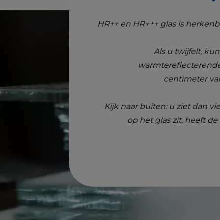
HR++ en HR+++ glas is herkenb
Als u twijfelt, k
warmtereflecterende c
centimeter va
Kijk naar buiten: u ziet dan v
op het glas zit, heeft 