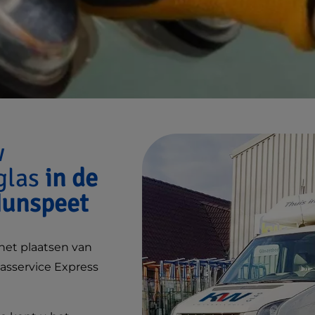
w
lglas
in de
Nunspeet
 het plaatsen van
lasservice Express