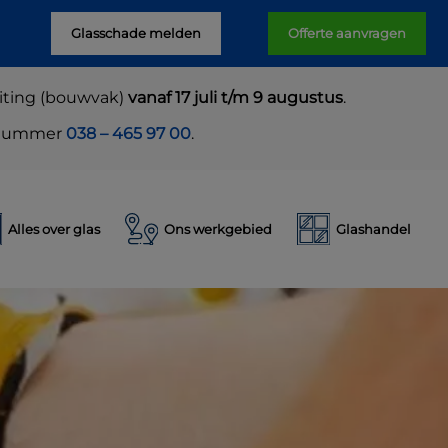
Glasschade melden
Offerte aanvragen
uiting (bouwvak)
vanaf 17 juli t/m 9 augustus
.
e nummer
038 – 465 97 00
.
Alles over glas
Ons werkgebied
Glashandel