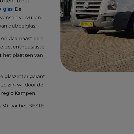
Zo kent u het
 glas
. De
 wensen vervullen.
 van dubbelglas.
f en daarnaast een
leide, enthousiaste
 het plaatsen van
e glaszetter garant
o zijn wij door de
l, regio Kampen.
 30 jaar het BESTE