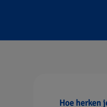
maatverandering
ngsketel hoeft dus minder hard te stoken.
Hoe herken j