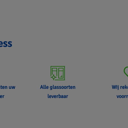
ess
aten uw
Alle glassoorten
Wij re
er
leverbaar
voorr