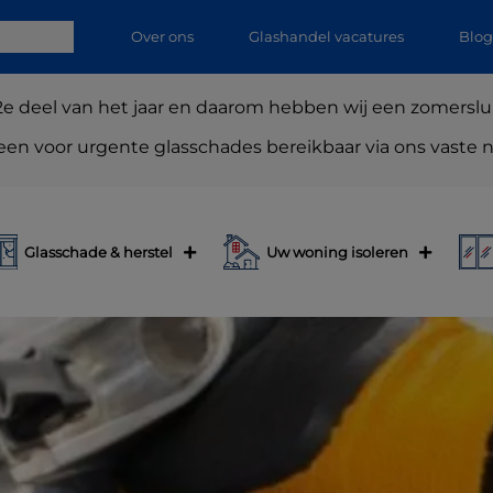
Over ons
Glashandel vacatures
Blog
2e deel van het jaar en daarom hebben wij een zomersl
lleen voor urgente glasschades bereikbaar via ons vast
Glasschade & herstel
Uw woning isoleren